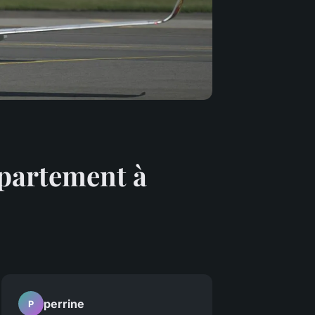
ppartement à
perrine
P