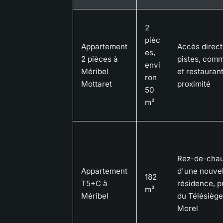
2
pièc
Appartement
Accès direct
es,
2 pièces à
pistes, com
envi
Méribel
et restauran
ron
Mottaret
proximité
50
m²
Rez-de-cha
Appartement
d'une nouvel
182
T5+C à
résidence, 
m²
Méribel
du Télésiège
Morel