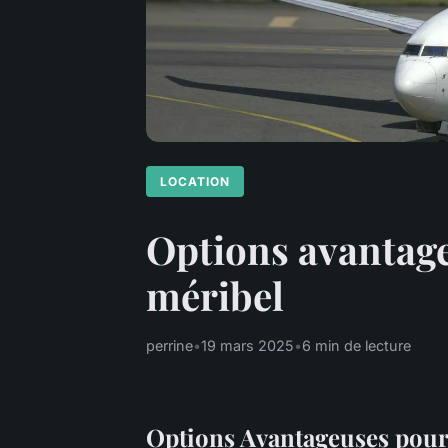
LOCATION
Options avantage
méribel
perrine
•
19 mars 2025
•
6 min de lecture
Options Avantageuses pour 