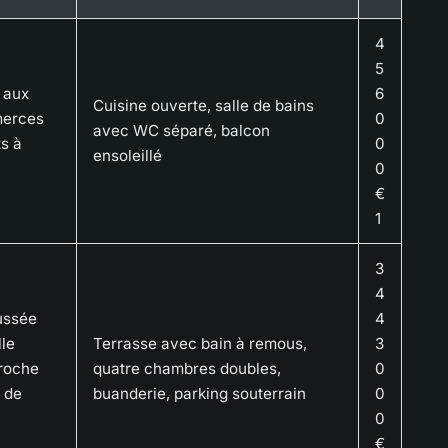
4
5
 aux
6
Cuisine ouverte, salle de bains
merces
0
avec WC séparé, balcon
ts à
0
ensoleillé
0
€
1
3
4
ussée
4
le
Terrasse avec bain à remous,
3
proche
quatre chambres doubles,
0
 de
buanderie, parking souterrain
0
0
€